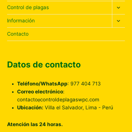
hijo
Altern
Control de plagas
menú
hijo
Altern
Información
menú
hijo
Contacto
Datos de contacto
Teléfono/WhatsApp
: 977 404 713
Correo electrónico
:
contacto
controldeplagaswpc.com
@
Ubicación:
Villa el Salvador, Lima - Perú
Atención las 24 horas.