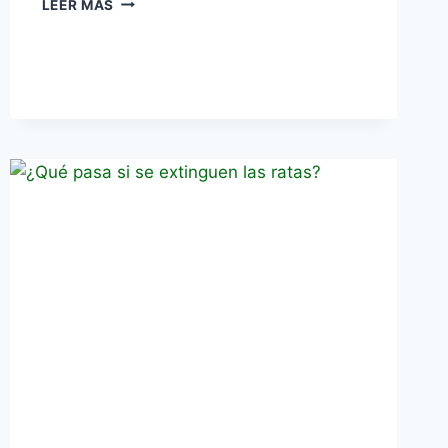
LEER MÁS
CASEROS
PARA
ELIMINAR
RATAS
Y
RATONES