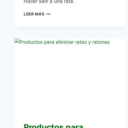
Hacer salir a una rata.
CÓMO
LEER MÁS
HACER
QUE
UN
RATÓN
SALGA
DE
SU
ESCONDITE
Productos para