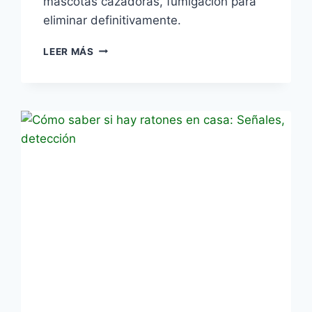
mascotas cazadoras, fumigación para
eliminar definitivamente.
CÓMO
LEER MÁS
MATAR
RATAS
Y
RATONES:
MÉTODOS
EFECTIVOS
Y
SEGUROS