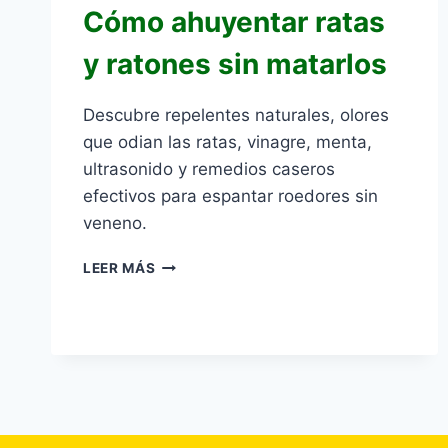
Cómo ahuyentar ratas
y ratones sin matarlos
Descubre repelentes naturales, olores
que odian las ratas, vinagre, menta,
ultrasonido y remedios caseros
efectivos para espantar roedores sin
veneno.
CÓMO
LEER MÁS
AHUYENTAR
RATAS
Y
RATONES
SIN
MATARLOS