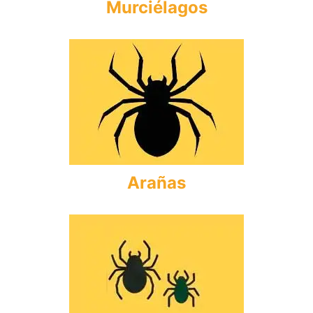
Murciélagos
Arañas