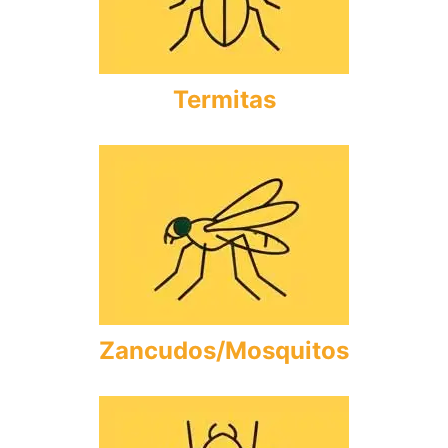
Termitas
Zancudos/Mosquitos