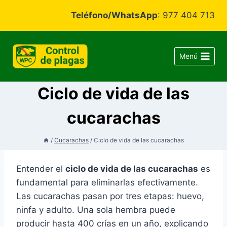
Saltar
Teléfono/WhatsApp
: 977 404 713
al
contenido
Menú
Ciclo de vida de las
cucarachas
/
Cucarachas
/
Ciclo de vida de las cucarachas
Entender el
ciclo de vida de las cucarachas
es
fundamental para eliminarlas efectivamente.
Las cucarachas pasan por tres etapas: huevo,
ninfa y adulto. Una sola hembra puede
producir hasta 400 crías en un año, explicando